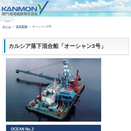
MENU
ホーム
＞
保有船舶
＞
オーシャン3号
ホーム
会社案内
カルシア落下混合船「オーシャン3号」
技術開発
保有船舶
工事実績
地域貢献
採用情報
協力会社様
OCEAN No.3