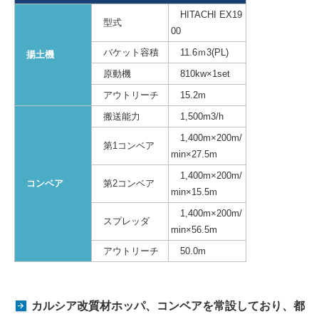
HITACHI EX19
型式
00
バケット容積
11.6ｍ3(PL)
揚土機
原動機
810kw×1set
アウトリーチ
15.2m
搬送能力
1,500m3/h
1,400m×200m/
第1コンベア
min×27.5m
1,400m×200m/
コンベア
第2コンベア
min×15.5m
1,400m×200m/
スプレッダ
min×56.5m
アウトリーチ
50.0m
カルシア改質材ホッパ、コンベアを常設しており、都