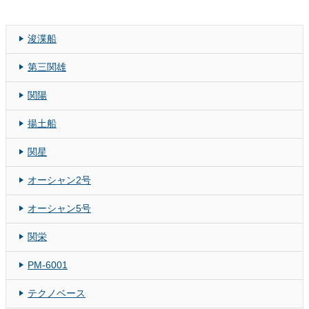
浚渫船
第三関雄
関陽
揚土船
関星
オーシャン2号
オーシャン5号
関栄
PM-6001
テクノベース