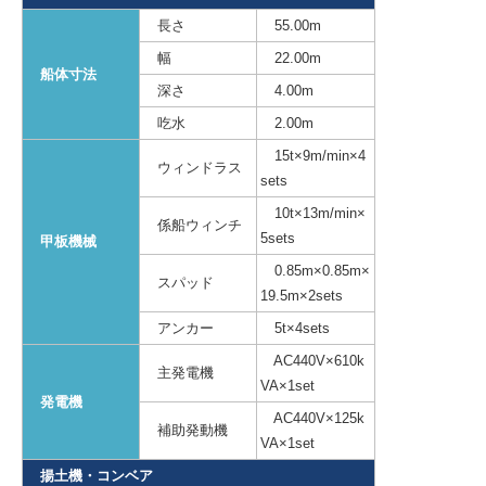
長さ
55.00m
English
幅
22.00m
船体寸法
深さ
4.00m
吃水
2.00m
15t×9m/min×4
ウィンドラス
sets
10t×13m/min×
係船ウィンチ
5sets
甲板機械
0.85m×0.85m×
スパッド
19.5m×2sets
アンカー
5t×4sets
AC440V×610k
主発電機
VA×1set
発電機
AC440V×125k
補助発動機
VA×1set
揚土機・コンベア